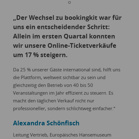
„Der Wechsel zu bookingkit war für
„Mit
uns ein entscheidender Schritt:
Tec
Allein im ersten Quartal konnten
uns
wir unsere Online-Ticketverkäufe
Flex
um 17 % steigern.
Zuv
Nive
Da 25 % unserer Gäste international sind, hilft uns
die Plattform, weltweit sichtbar zu sein und
Die In
gleichzeitig den Betrieb von 40 bis 50
Meilen
Veranstaltungen im Jahr effizient zu steuern. Es
Europ
macht den täglichen Verkauf nicht nur
Rüd
professioneller, sondern schlichtweg einfacher.“
Leite
Alexandra Schönfisch
Leitung Vertrieb, Europäisches Hansemuseum