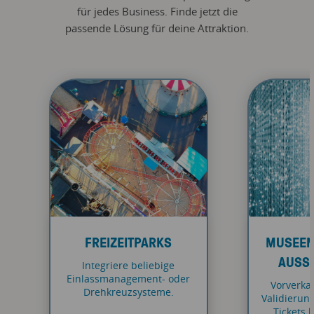
für jedes Business. Finde jetzt die
passende Lösung für deine Attraktion.
FREIZEITPARKS
MUSEEN,
AUSS
Integriere beliebige
Einlassmanagement- oder
Vorverka
Drehkreuzsysteme.
Validierung
Tickets 