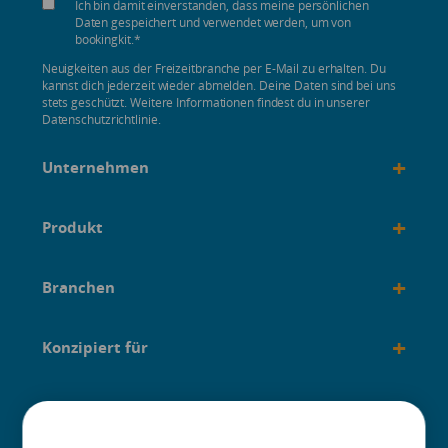
Ich bin damit einverstanden, dass meine persönlichen
Daten gespeichert und verwendet werden, um von
bookingkit.
*
Neuigkeiten aus der Freizeitbranche per E-Mail zu erhalten. Du
kannst dich jederzeit wieder abmelden. Deine Daten sind bei uns
stets geschützt. Weitere Informationen findest du in unserer
Datenschutzrichtlinie.
+
Unternehmen
+
Produkt
+
Branchen
+
Konzipiert für
+
Anleitungen