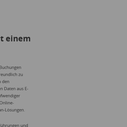
it einem
d Buchungen
reundlich zu
h den
en Daten aus E-
ufwendiger
 Online-
an-Lösungen.
führungen
und