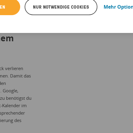
REN
NUR NOTWENDIGE COOKIES
Mehr Optio
inem
k verlieren
men. Damit das
den
. Google,
zu benötigst du
t-Kalender im
tsprechender
sierung des