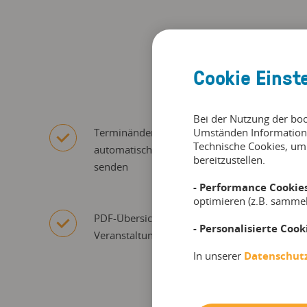
Vorte
Cookie Einst
Bei der Nutzung der bo
Terminänderungen gleichzeitig und
Umständen Information
Technische Cookies, um
automatisch an alle Teilnehmer eines Termin
bereitzustellen.
senden
- Performance Cookies
optimieren (z.B. samme
PDF-Übersichtsliste mit allen Infos zur
- Personalisierte Cook
Veranstaltung und den Teilnehmern erstellen
In unserer
Datenschut