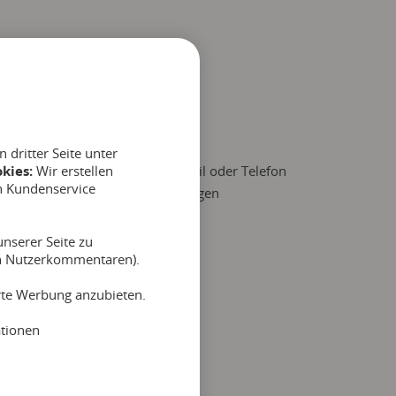
uchung
dritter Seite unter
kies:
Wir erstellen
Teilnehmer, die per E-Mail oder Telefon
n Kundenservice
buchen, manuell hinzufügen
nserer Seite zu
on Nutzerkommentaren).
erte Werbung anzubieten.
ationen