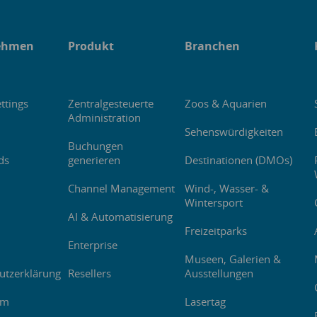
ehmen
Produkt
Branchen
ttings
Zentralgesteuerte
Zoos & Aquarien
Administration
Sehenswürdigkeiten
Buchungen
ds
generieren
Destinationen (DMOs)
Channel Management
Wind-, Wasser- &
Wintersport
AI & Automatisierung
Freizeitparks
Enterprise
Museen, Galerien &
utzerklärung
Resellers
Ausstellungen
um
Lasertag