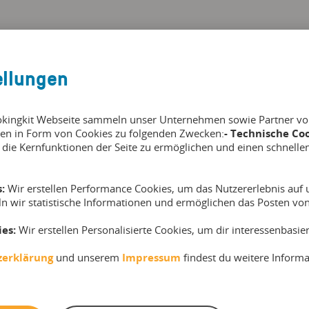
ile der Online-B
ellungen
okingkit Webseite sammeln unser Unternehmen sowie Partner von 
en in Form von Cookies zu folgenden Zwecken:
Termin löschen, alle Teilnehmer gleichzeitig
- Technische Coo
 die Kernfunktionen der Seite zu ermöglichen und einen schnelle
s
und automatisch benachrichtigen und
auswählen wie die Rückerstattung erfolgen soll
:
Wir erstellen Performance Cookies, um das Nutzererlebnis auf u
ln wir statistische Informationen und ermöglichen das Posten v
ies:
Wir erstellen Personalisierte Cookies, um dir interessenbasi
zerklärung
und unserem
Impressum
findest du weitere Inform