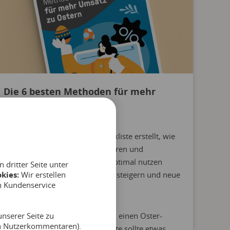
Die 6 besten Methoden für mehr
Umsatz zu Ostern
Wir haben diese 6-Punkte-Checkliste erstellt, wie
Betreiber von Attraktionen, Touren und
Aktivitäten die Osterfeiertage optimal nutzen
dritter Seite unter
kies:
können, um ihre Einnahmen zu steigern und neue
Wir erstellen
n Kundenservice
Kunden zu gewinnen:
nserer Seite zu
Verleihe deinen Erlebnissen einen Oster-
on Nutzerkommentaren).
Anstrich. Auch deine Website sollte etwas