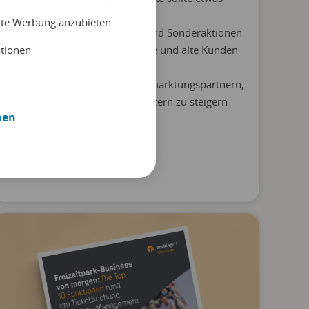
Oster-Deko abkriegen
erte Werbung anzubieten.
Vermarkte deine Rabatte und Sonderaktionen
ationen
gezielt und spreche so neue und alte Kunden
an
Nutze die Vorteile von Vermarktungspartnern,
um deine Reichweite zu Ostern zu steigern
nen