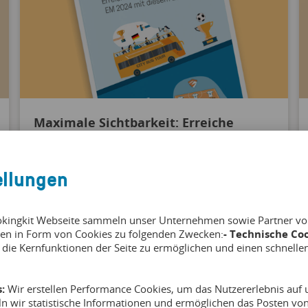
Maximale Sichtbarkeit: Erreiche
Millionen Besucher zur EM 2024 mit
diesem Leitfaden
ellungen
Dieser Leitfaden zeigt dir sechs wirkungsvolle
okingkit Webseite sammeln unser Unternehmen sowie Partner von 
Strategien, die du sofort umsetzen kannst, um
en in Form von Cookies zu folgenden Zwecken:
- Technische Coo
deine Sichtbarkeit und deinen Umsatz zu steigern.
 die Kernfunktionen der Seite zu ermöglichen und einen schnelle
Hier findest du einen kleinen Vorgeschmack:
:
Wir erstellen Performance Cookies, um das Nutzererlebnis auf u
Unterhalte deine Kunden mit thematischen
ln wir statistische Informationen und ermöglichen das Posten v