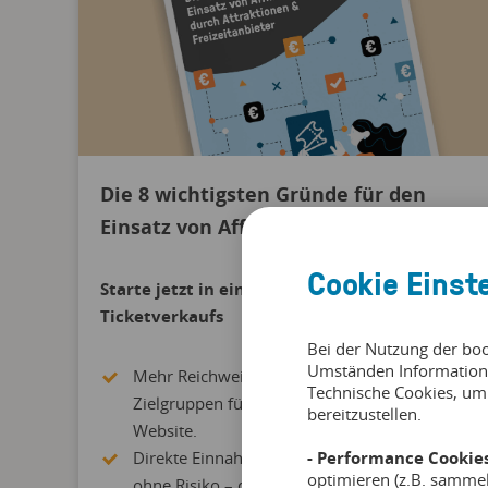
Die 8 wichtigsten Gründe für den
Einsatz von Affiliate-Links
Cookie Einst
Starte jetzt in eine neue Ära des
Ticketverkaufs
Bei der Nutzung der bo
Umständen Information
Mehr Reichweite, höherer Traffic und neue
Technische Cookies, um
Zielgruppen für das Angebot auf deiner
bereitzustellen.
Website.
Direkte Einnahmen, ohne Investitionen und
- Performance Cookies
optimieren (z.B. samme
ohne Risiko – dank Provisionen und