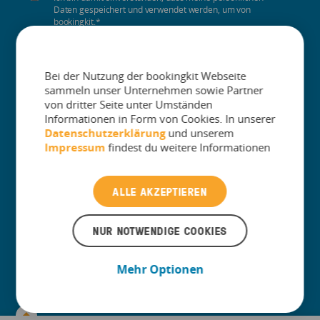
Daten gespeichert und verwendet werden, um von
bookingkit.
*
Neuigkeiten aus der Freizeitbranche per E-Mail zu erhalten. Du
kannst dich jederzeit wieder abmelden. Deine Daten sind bei uns
stets geschützt. Weitere Informationen findest du in unserer
Bei der Nutzung der bookingkit Webseite
Datenschutzrichtlinie.
sammeln unser Unternehmen sowie Partner
von dritter Seite unter Umständen
+
Unternehmen
Informationen in Form von Cookies. In unserer
Datenschutzerklärung
und unserem
Impressum
findest du weitere Informationen
+
Produkt
ALLE AKZEPTIEREN
+
Branchen
NUR NOTWENDIGE COOKIES
+
Konzipiert für
Mehr Optionen
+
Anleitungen