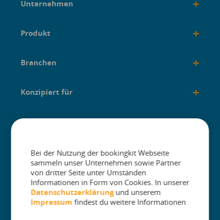
+
Unternehmen
+
Produkt
+
Branchen
+
Konzipiert für
+
Anleitungen
Bei der Nutzung der bookingkit Webseite
sammeln unser Unternehmen sowie Partner
von dritter Seite unter Umständen
Informationen in Form von Cookies. In unserer
The One Platform for Attractions. Sell
Datenschutzerklärung
und unserem
More and Simplify Operations.
Impressum
findest du weitere Informationen