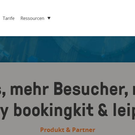
Tarife
Ressourcen
s, mehr Besucher,
 bookingkit & lei
Produkt & Partner