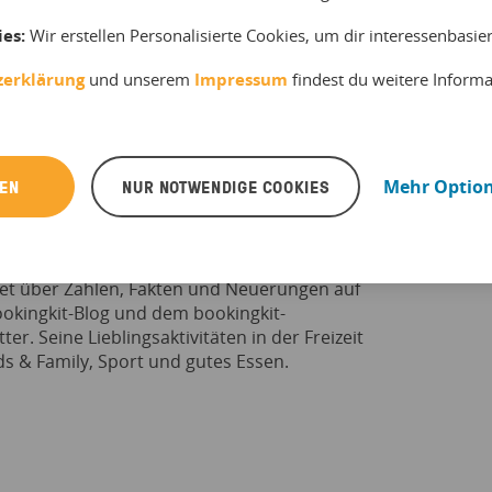
ies:
Wir erstellen Personalisierte Cookies, um dir interessenbasi
zerklärung
und unserem
Impressum
findest du weitere Inform
REN
NUR NOTWENDIGE COOKIES
Mehr Optio
Scheibe
st Experte für die Erlebnisbranche und
tet über Zahlen, Fakten und Neuerungen auf
okingkit-Blog und dem bookingkit-
ter. Seine Lieblingsaktivitäten in der Freizeit
ds & Family, Sport und gutes Essen.