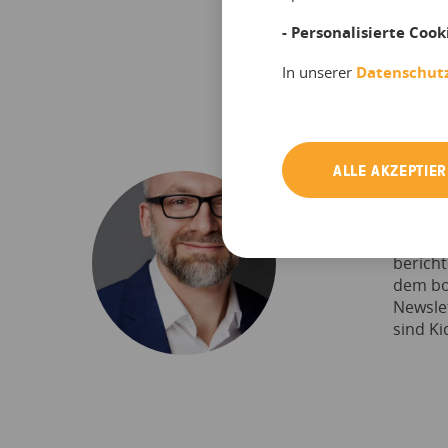
- Personalisierte Cook
In unserer
Datenschut
ALLE AKZEPTIE
Frank 
Frank i
berich
dem bo
Newslet
sind Ki