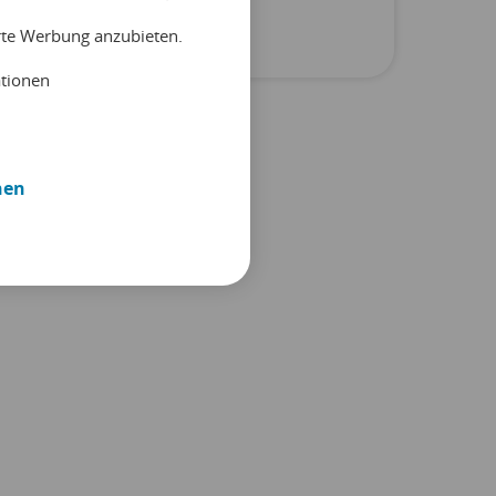
Unkategorisiert
erte Werbung anzubieten.
ationen
nen