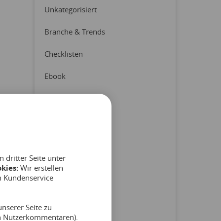
Unkategorisiert
Branche & Trends
Checklisten
Ebook
Erfahrungsberichte
Latest News
Pressemitteilung
dritter Seite unter
Produkt & Partner
kies:
Wir erstellen
n Kundenservice
Reports
nserer Seite zu
Tipps & Hinweise
on Nutzerkommentaren).