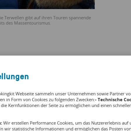
ie Terwellen gibt auf ihren Touren spannende
eits des Massentourismus.
h die Berliner selbst, aber auch Unternehmen, die auf der
ellungen
sind. Vor allem richten wir uns jedoch an Berlin-
 einen tieferen Einblick in diese wunderbare Stadt haben.
okingkit Webseite sammeln unser Unternehmen sowie Partner von 
en in Form von Cookies zu folgenden Zwecken:
- Technische Coo
 die Kernfunktionen der Seite zu ermöglichen und einen schnelle
erungen steht ihr aktuell?
:
Wir erstellen Performance Cookies, um das Nutzererlebnis auf u
ln wir statistische Informationen und ermöglichen das Posten v