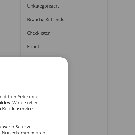
Unkategorisiert
Branche & Trends
Checklisten
Ebook
Erfahrungsberichte
Latest News
Pressemitteilung
dritter Seite unter
Produkt & Partner
kies:
Wir erstellen
n Kundenservice
Reports
nserer Seite zu
Tipps & Hinweise
on Nutzerkommentaren).