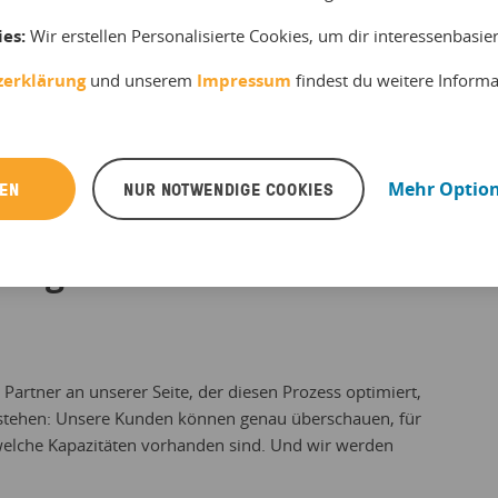
unges Unternehmen bestehend aus 15 Stadtführern und mir
ies:
Wir erstellen Personalisierte Cookies, um dir interessenbasi
 mehrere Aufgabengebiete gleichzeitig zu bewältigen. Bisher
unsere Kunden auf der Website zwar über unsere Touren
zerklärung
und unserem
Impressum
findest du weitere Inform
ekt buchen konnten. Die Folge war ein komplizierter
den unnötig Zeit kostete – Zeit, die wir viel lieber dafür
och bekannter zu machen.
REN
NUR NOTWENDIGE COOKIES
Mehr Optio
kingkit verändert bzw.
Partner an unserer Seite, der diesen Prozess optimiert,
ntstehen: Unsere Kunden können genau überschauen, für
welche Kapazitäten vorhanden sind. Und wir werden