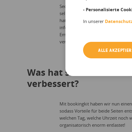
Secret Tours Berlin ist noch ein j
- Personalisierte Cook
selbst. Somit haben wir immer noch
hatten wir das Problem, dass sich 
In unserer
Datenschut
informieren, diese jedoch nicht dir
Emailverkehr, der uns und unsere Kun
verwenden würden, Secret Tours n
ALLE AKZEPTIE
Was hat sich durch boo
verbessert?
Mit bookingkit haben wir nun einen 
sodass Vorteile für beide Seiten e
welchen Tag, welche Uhrzeit noch 
organisatorisch enorm entlastet!