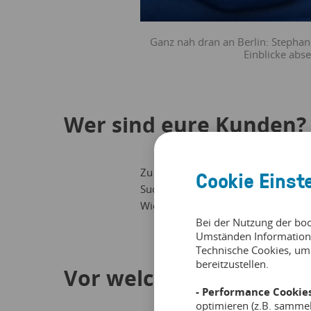
Ganz nah dran an Berlin: Stephan
Einblicke abs
Wer sind eure Kunden?
Zu unseren Kunden gehören natürlic
Cookie Einst
Suche nach einem besonderen Event 
Wiederholungsbesucher, die Lust auf
Bei der Nutzung der bo
Umständen Information
Technische Cookies, um
bereitzustellen.
Vor welchen Herausford
- Performance Cookies
optimieren (z.B. samme