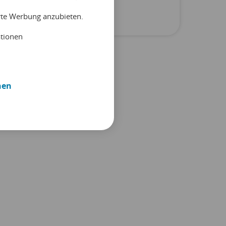
Unkategorisiert
erte Werbung anzubieten.
ationen
nen