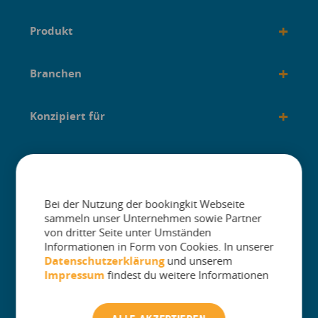
+
Produkt
+
Branchen
+
Konzipiert für
+
Anleitungen
Bei der Nutzung der bookingkit Webseite
sammeln unser Unternehmen sowie Partner
von dritter Seite unter Umständen
Informationen in Form von Cookies. In unserer
The One Platform for Attractions. Sell
Datenschutzerklärung
und unserem
More and Simplify Operations.
Impressum
findest du weitere Informationen
Kontakt Kundenbetreuung