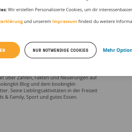
ies:
Wir erstellen Personalisierte Cookies, um dir interessenbasi
zerklärung
und unserem
Impressum
findest du weitere Inform
REN
NUR NOTWENDIGE COOKIES
Mehr Optio
Scheibe
st Experte für die Erlebnisbranche und
tet über Zahlen, Fakten und Neuerungen auf
okingkit-Blog und dem bookingkit-
ter. Seine Lieblingsaktivitäten in der Freizeit
ds & Family, Sport und gutes Essen.