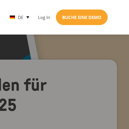
DE
Log In
BUCHE EINE DEMO
en für
025