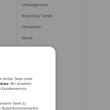
Unkategorisiert
Branche & Trends
Checklisten
Ebook
Erfahrungsberichte
Latest News
Pressemitteilung
dritter Seite unter
Produkt & Partner
kies:
Wir erstellen
n Kundenservice
Reports
nserer Seite zu
Tipps & Hinweise
on Nutzerkommentaren).