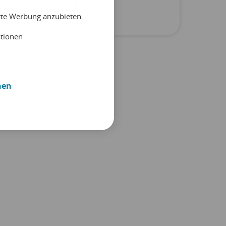
Unkategorisiert
erte Werbung anzubieten.
ationen
nen