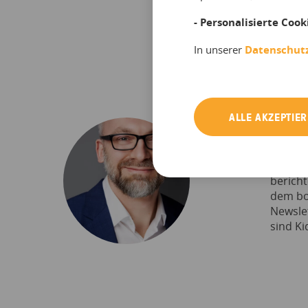
- Personalisierte Cook
In unserer
Datenschut
ALLE AKZEPTIE
Frank 
Frank i
berich
dem bo
Newslet
sind Ki