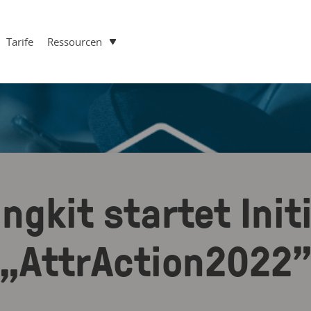
Tarife
Ressourcen
ngkit startet Init
„AttrAction2022