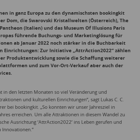
onen in ganz Europa zu den dynamischsten bookingkit
er Dom, die Swarovski Kristallwelten (Österreich), The
antheon (Italien) und das Museum Of Illusions Paris
Europas führende Buchungs- und Marketinglösung für
ionen ab Januar 2022 noch stärker in die Buchbarkeit
n Einrichtungen: Zur Initiative „AttrAction2022“ zählen
der Produktentwicklung sowie die Schaffung weiterer
plattformen und zum Vor-Ort-Verkauf aber auch der
vices.
at in den letzten Monaten so viel Veränderung und
ttraktionen und kulturellen Einrichtungen“, sagt Lukas C. C.
r bei bookingkit. „So konnten wir unser Jahresziel in
ahres erreichen. Um alle Attraktionen in diesem Wandel zu
ische Ausrichtung ‘AttrAction2022’ ins Leben gerufen und
n Innovationen.”