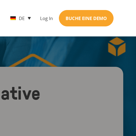
DE
Log In
BUCHE EINE DEMO
iative
”