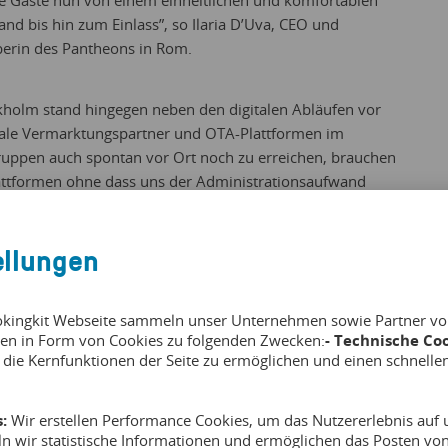
e Gäste nun von einem einheitlichen und komfortablen
nd bis hin zum Einlass”, so Ilaria D’Uva, CEO und
berin des Pantheons in Rom.
kholm stand hingegen neben den digitalen Abläufen vor
nale Vermarktungspartner und OTA-Plattformen im
uppen auch spontan vor Ort noch zu erreichen, brauchen
lattformen ohne dass uns der Administrationsaufwand
CEO des The Viking Museum. „Mit bookingkit haben wir einen
 hierfür ein Plug-and-Play Paket für die wichtigsten
ellungen
fügung stellt.”
okingkit Webseite sammeln unser Unternehmen sowie Partner von 
en in Form von Cookies zu folgenden Zwecken:
- Technische Coo
 die Kernfunktionen der Seite zu ermöglichen und einen schnelle
:
Wir erstellen Performance Cookies, um das Nutzererlebnis auf u
Scheibe
ln wir statistische Informationen und ermöglichen das Posten v