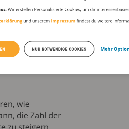
st Experte für die Erlebnisbranche und
ies:
Wir erstellen Personalisierte Cookies, um dir interessenbasi
tet über Zahlen, Fakten und Neuerungen auf
okingkit-Blog und dem bookingkit-
zerklärung
und unserem
Impressum
findest du weitere Inform
ter. Seine Lieblingsaktivitäten in der Freizeit
ds & Family, Sport und gutes Essen.
REN
NUR NOTWENDIGE COOKIES
Mehr Optio
ren, wie
ann, die Zahl der
e zu steigern