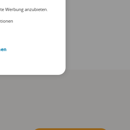
erte Werbung anzubieten.
ationen
nen