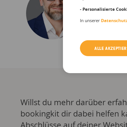
Frank i
- Personalisierte Cook
berich
dem bo
In unserer
Datenschut
Newslet
sind Ki
ALLE AKZEPTIE
Willst du mehr darüber erfah
bookingkit dir dabei helfen k
Abschlüsse auf deiner Websit