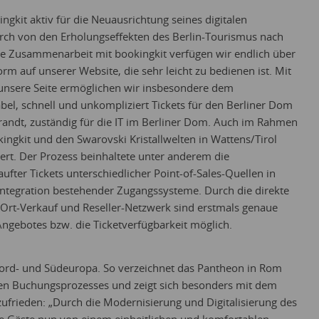
gkit aktiv für die Neuausrichtung seines digitalen
urch von den Erholungseffekten des Berlin-Tourismus nach
ie Zusammenarbeit mit bookingkit verfügen wir endlich über
orm auf unserer Website, die sehr leicht zu bedienen ist. Mit
unsere Seite ermöglichen wir insbesondere dem
bel, schnell und unkompliziert Tickets für den Berliner Dom
brandt, zuständig für die IT im Berliner Dom. Auch im Rahmen
gkit und den Swarovski Kristallwelten in Wattens/Tirol
ert. Der Prozess beinhaltete unter anderem die
ter Tickets unterschiedlicher Point-of-Sales-Quellen in
 Integration bestehender Zugangssysteme. Durch die direkte
Ort-Verkauf und Reseller-Netzwerk sind erstmals genaue
ngebotes bzw. die Ticketverfügbarkeit möglich.
 Nord- und Südeuropa. So verzeichnet das Pantheon in Rom
ten Buchungsprozesses und zeigt sich besonders mit dem
ufrieden: „Durch die Modernisierung und Digitalisierung des