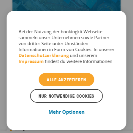
Bei der Nutzung der bookingkit Webseite
sammeln unser Unternehmen sowie Partner
BRANCHE & TRENDS
von dritter Seite unter Umständen
Informationen in Form von Cookies. In unserer
bookingkit Freizeitmarkt Index
Datenschutzerklärung
und unserem
– Q2 2026
Impressum
findest du weitere Informationen
Stärkstes zweites Quartal aller Zeiten: Europas
ALLE AKZEPTIEREN
Freizeitmarkt geht mit Rekordumsatz,
zurückkehrender Nachfrage und wieder
NUR NOTWENDIGE COOKIES
steigenden Preisen in die Hauptsaison
bookingkit analysiert jeden Monat aggregierte
Mehr Optionen
Buchungs- und Umsatzdaten von Tausenden
Freizeitbetrieben in ganz Europa Die
Ergebnisse ...