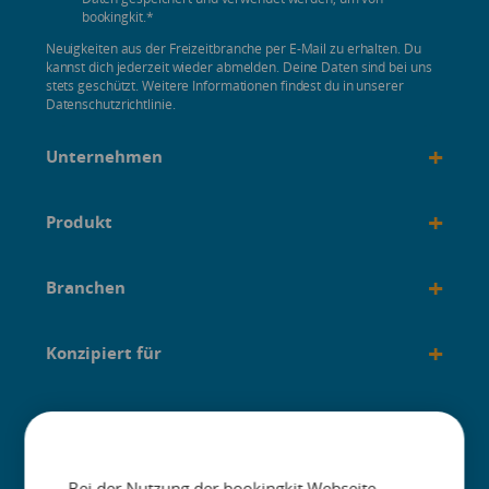
bookingkit.
*
Neuigkeiten aus der Freizeitbranche per E-Mail zu erhalten. Du
kannst dich jederzeit wieder abmelden. Deine Daten sind bei uns
stets geschützt. Weitere Informationen findest du in unserer
Datenschutzrichtlinie.
+
Unternehmen
+
Produkt
+
Branchen
+
Konzipiert für
+
Anleitungen
Bei der Nutzung der bookingkit Webseite