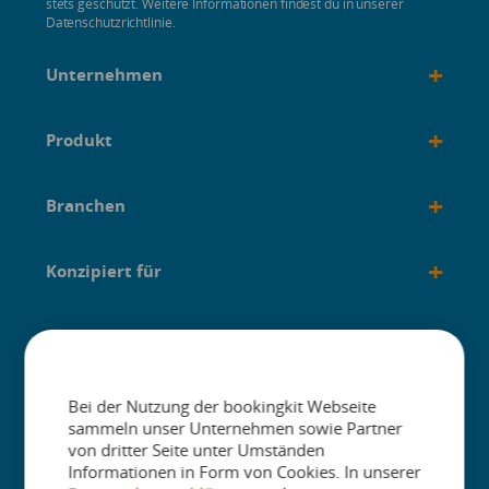
stets geschützt. Weitere Informationen findest du in unserer
Datenschutzrichtlinie.
+
Unternehmen
+
Produkt
+
Branchen
+
Konzipiert für
+
Anleitungen
Bei der Nutzung der bookingkit Webseite
sammeln unser Unternehmen sowie Partner
von dritter Seite unter Umständen
Informationen in Form von Cookies. In unserer
The One Platform for Attractions. Sell