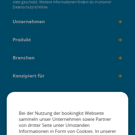
stets geschützt. Weitere Informationen findest du in unserer
Datenschutzrichtlinie.
+
Unternehmen
+
Produkt
+
Branchen
+
Konzipiert für
+
Anleitungen
Bei der Nutzung der bookingkit Webseite
sammeln unser Unternehmen sowie Partner
von dritter Seite unter Umständen
Informationen in Form von Cookies. In unserer
The One Platform for Attractions. Sell