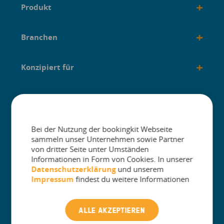
+
Produkt
+
Branchen
+
Konzipiert für
+
Anleitungen
Bei der Nutzung der bookingkit Webseite
sammeln unser Unternehmen sowie Partner
von dritter Seite unter Umständen
Informationen in Form von Cookies. In unserer
The One Platform for Attractions. Sell
Datenschutzerklärung
und unserem
More and Simplify Operations.
Impressum
findest du weitere Informationen
Kontakt Kundenbetreuung
ALLE AKZEPTIEREN