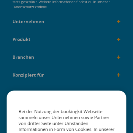
stets geschützt. Weitere Informationen findest du in unserer
Datenschutzrichtlinie.
+
Unternehmen
+
Produkt
+
Branchen
+
Konzipiert für
+
Anleitungen
Bei der Nutzung der bookingkit Webseite
sammeln unser Unternehmen sowie Partner
von dritter Seite unter Umständen
Informationen in Form von Cookies. In unserer
The One Platform for Attractions. Sell