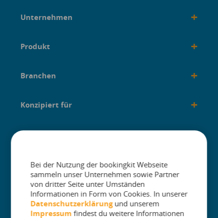
+
Unternehmen
+
Produkt
+
Branchen
+
Konzipiert für
+
Anleitungen
Bei der Nutzung der bookingkit Webseite
sammeln unser Unternehmen sowie Partner
von dritter Seite unter Umständen
Informationen in Form von Cookies. In unserer
The One Platform for Attractions. Sell
Datenschutzerklärung
und unserem
More and Simplify Operations.
Impressum
findest du weitere Informationen