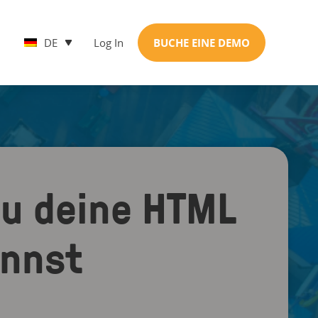
DE
Log In
BUCHE EINE DEMO
du deine HTML
annst