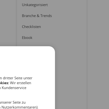
Unkategorisiert
Branche & Trends
Checklisten
Ebook
Erfahrungsberichte
Latest News
Pressemitteilung
dritter Seite unter
Produkt & Partner
kies:
Wir erstellen
n Kundenservice
Reports
nserer Seite zu
Tipps & Hinweise
on Nutzerkommentaren).