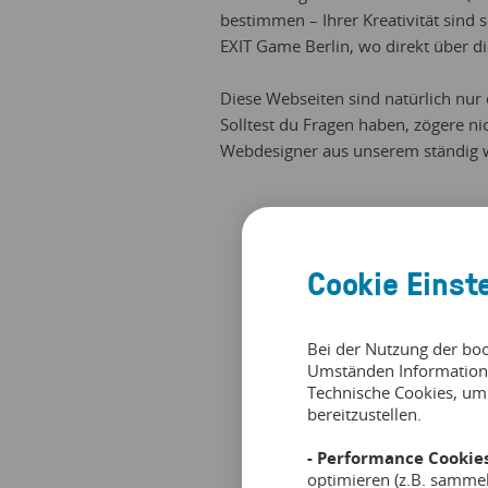
bestimmen – Ihrer Kreativität sind s
EXIT Game Berlin, wo direkt über d
Diese Webseiten sind natürlich nur 
Solltest du Fragen haben, zögere n
Webdesigner aus unserem ständig
Cookie Einst
Bei der Nutzung der bo
Umständen Information
Technische Cookies, um
bereitzustellen.
- Performance Cookies
optimieren (z.B. samme