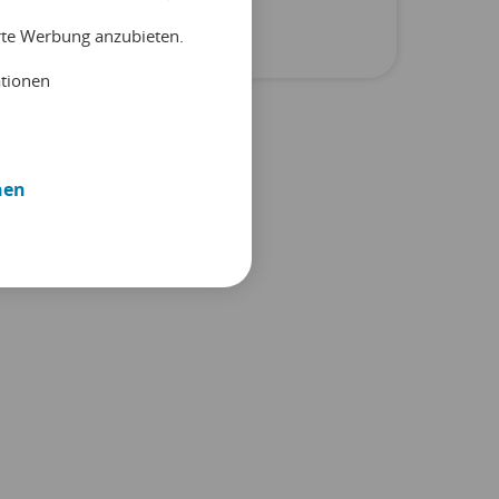
Unkategorisiert
erte Werbung anzubieten.
ationen
nen