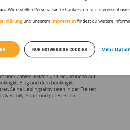
ies:
Wir erstellen Personalisierte Cookies, um dir interessenbasi
zerklärung
und unserem
Impressum
findest du weitere Inform
REN
NUR NOTWENDIGE COOKIES
Mehr Optio
Scheibe
st Experte für die Erlebnisbranche und
tet über Zahlen, Fakten und Neuerungen auf
okingkit-Blog und dem bookingkit-
ter. Seine Lieblingsaktivitäten in der Freizeit
ds & Family, Sport und gutes Essen.