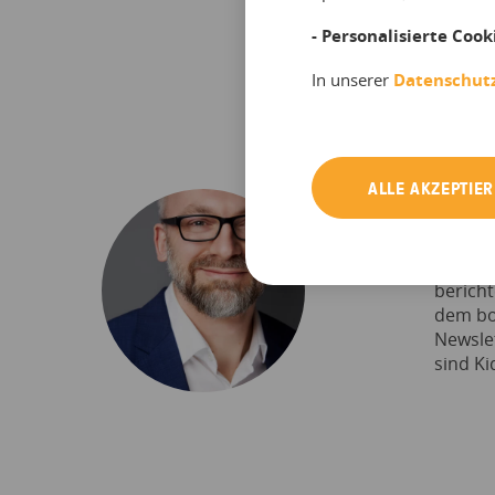
- Personalisierte Cook
In unserer
Datenschut
ALLE AKZEPTIE
Frank 
Frank i
berich
dem bo
Newslet
sind Ki