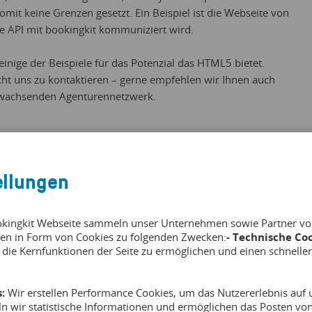
omit keine Grenzen gesetzt. Ein Beispiel ist die Webseite von
ie API mit bookingkit kommuniziert wird.
einige der Beispiele für das Potenzial das HTML5 bietet.
icht uns zu kontaktieren – gerne empfehlen wir Ihnen auch
 wachsenden Agenturennetzwerk.
ellungen
okingkit Webseite sammeln unser Unternehmen sowie Partner von 
en in Form von Cookies zu folgenden Zwecken:
- Technische Coo
 die Kernfunktionen der Seite zu ermöglichen und einen schnelle
:
Wir erstellen Performance Cookies, um das Nutzererlebnis auf u
ln wir statistische Informationen und ermöglichen das Posten v