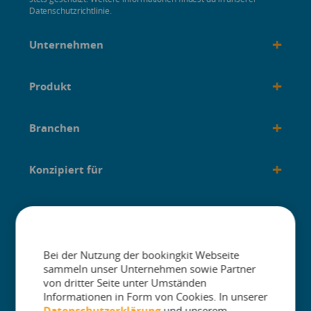
Datenschutzrichtlinie.
+
Unternehmen
+
Produkt
+
Branchen
+
Konzipiert für
+
Anleitungen
Bei der Nutzung der bookingkit Webseite
sammeln unser Unternehmen sowie Partner
von dritter Seite unter Umständen
Informationen in Form von Cookies. In unserer
The One Platform for Attractions. Sell
Datenschutzerklärung
und unserem