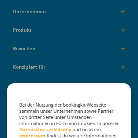
+
Unternehmen
+
Produkt
+
Branchen
+
Konzipiert für
+
Anleitungen
Bei der Nutzung der bookingkit Webseite
sammeln unser Unternehmen sowie Partner
von dritter Seite unter Umständen
Informationen in Form von Cookies. In unserer
The One Platform for Attractions. Sell
Datenschutzerklärung
und unserem
More and Simplify Operations.
Impressum
findest du weitere Informationen