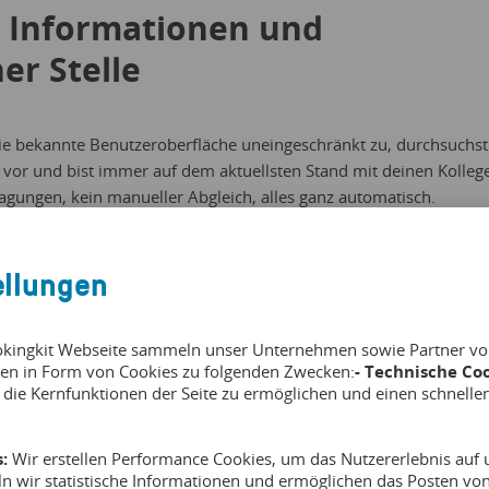
e Informationen und
er Stelle
die bekannte Benutzeroberfläche uneingeschränkt zu, durchsuchst
r und bist immer auf dem aktuellsten Stand mit deinen Kolleg
gungen, kein manueller Abgleich, alles ganz automatisch.
ellungen
r für Touren- und
hnelle Einlasskontrolle und
okingkit Webseite sammeln unser Unternehmen sowie Partner von 
en in Form von Cookies zu folgenden Zwecken:
- Technische Coo
 die Kernfunktionen der Seite zu ermöglichen und einen schnelle
:
Wir erstellen Performance Cookies, um das Nutzererlebnis auf u
ln wir statistische Informationen und ermöglichen das Posten v