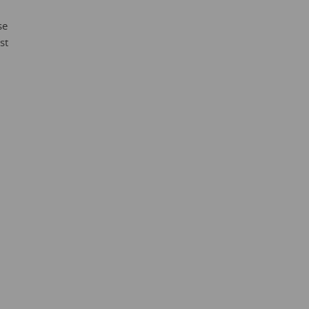
se
st