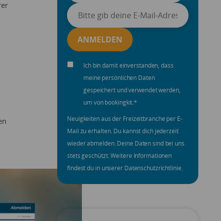
rer
Ich bin damit einverstanden, dass
meine persönlichen Daten
gespeichert und verwendet werden,
um von bookingkit.
*
Neuigkeiten aus der Freizeitbranche per E-
en
Mail zu erhalten. Du kannst dich jederzeit
wieder abmelden. Deine Daten sind bei uns
stets geschützt. Weitere Informationen
findest du in unserer Datenschutzrichtlinie.