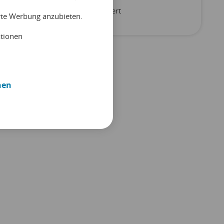
Unkategorisiert
erte Werbung anzubieten.
ationen
nen