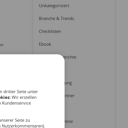
Unkategorisiert
Branche & Trends
Checklisten
Ebook
en
Erfahrungsberichte
Latest News
Pressemitteilung
dritter Seite unter
Produkt & Partner
kies:
Wir erstellen
n Kundenservice
Reports
nserer Seite zu
Tipps & Hinweise
on Nutzerkommentaren).