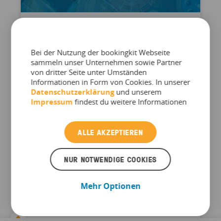
PRESSEMITTEILUNG
Europa-Park und bookingkit
Bei der Nutzung der bookingkit Webseite
starten
sammeln unser Unternehmen sowie Partner
von dritter Seite unter Umständen
Technologiepartnerschaft für
Informationen in Form von Cookies. In unserer
digitalen Multichannel-
Datenschutzerklärung
und unserem
Impressum
findest du weitere Informationen
Ticketvertrieb
Deutschlands größter Freizeitpark erweitert
ALLE AKZEPTIEREN
seine digitale Infrastruktur und setzt künftig
auf bookingkit als Technologiepartner für den
NUR NOTWENDIGE COOKIES
Online-Vertrieb von Erlebnissen Der Berliner
Softwareanbieter zählt zu den führenden
Mehr Optionen
Plattformen für Buchung, Vermarktung und
Verwaltung von ...