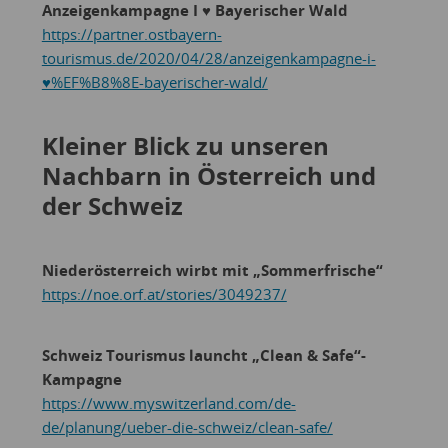
Anzeigenkampagne I ♥︎ Bayerischer Wald
https://partner.ostbayern-
tourismus.de/2020/04/28/anzeigenkampagne-i-
♥%EF%B8%8E-bayerischer-wald/
Kleiner Blick zu unseren
Nachbarn in Österreich und
der Schweiz
Niederösterreich wirbt mit „Sommerfrische“
https://noe.orf.at/stories/3049237/
Schweiz Tourismus launcht „Clean & Safe“-
Kampagne
https://www.myswitzerland.com/de-
de/planung/ueber-die-schweiz/clean-safe/