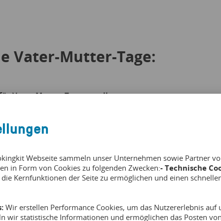
ie Vater-Mutter-Tage:
für Vater-Mutter-Tage erstellen
ocial Media Profile rechtzeitig anpassen
ellungen
eren und planen
okingkit Webseite sammeln unser Unternehmen sowie Partner von 
stellen und aktiv bewerben
en in Form von Cookies zu folgenden Zwecken:
- Technische Coo
 die Kernfunktionen der Seite zu ermöglichen und einen schnelle
ch ausrichten und schnellen Zugang sicherstellen
weitern und auf das Event abstimmen
:
Wir erstellen Performance Cookies, um das Nutzererlebnis auf u
ln wir statistische Informationen und ermöglichen das Posten v