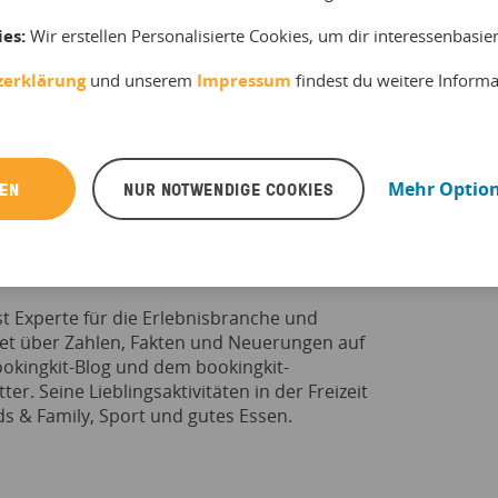
en Vermarktungsplattformen prüfen und ggf.
ies:
Wir erstellen Personalisierte Cookies, um dir interessenbasi
zerklärung
und unserem
Impressum
findest du weitere Inform
gebotes via Newsletter, Flyer, Anzeigen, etc.
REN
NUR NOTWENDIGE COOKIES
Mehr Optio
Scheibe
st Experte für die Erlebnisbranche und
tet über Zahlen, Fakten und Neuerungen auf
okingkit-Blog und dem bookingkit-
ter. Seine Lieblingsaktivitäten in der Freizeit
ds & Family, Sport und gutes Essen.