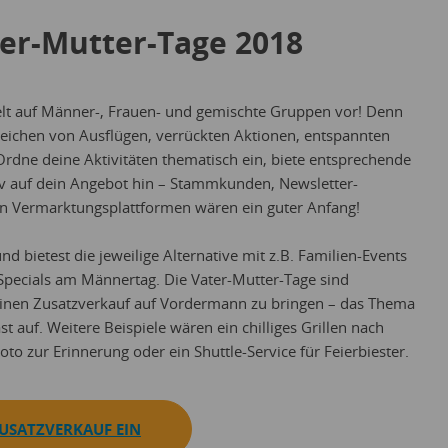
ater-Mutter-Tage 2018
elt auf Männer-, Frauen- und gemischte Gruppen vor! Denn
eichen von Ausflügen, verrückten Aktionen, entspannten
rdne deine Aktivitäten thematisch ein, biete entsprechende
iv auf dein Angebot hin – Stammkunden, Newsletter-
n Vermarktungsplattformen wären ein guter Anfang!
d bietest die jeweilige Alternative mit z.B. Familien-Events
-Specials am Männertag. Die Vater-Mutter-Tage sind
inen Zusatzverkauf auf Vordermann zu bringen – das Thema
t auf. Weitere Beispiele wären ein chilliges Grillen nach
o zur Erinnerung oder ein Shuttle-Service für Feierbiester.
ZUSATZVERKAUF EIN