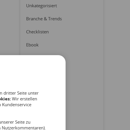
Unkategorisiert
Branche & Trends
Checklisten
Ebook
Erfahrungsberichte
Latest News
Pressemitteilung
dritter Seite unter
Produkt & Partner
kies:
Wir erstellen
n Kundenservice
Reports
nserer Seite zu
Tipps & Hinweise
on Nutzerkommentaren).