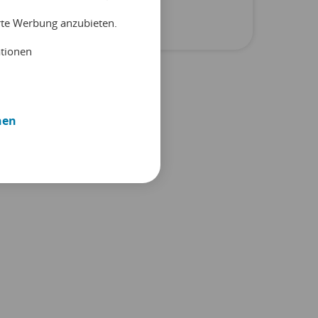
Unkategorisiert
erte Werbung anzubieten.
ationen
nen