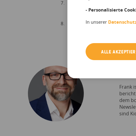
Präsenz auf angeschlossen
- Personalisierte Cook
aktivieren
In unserer
Datenschut
Aktive Bewerbung deines An
ALLE AKZEPTIE
Frank 
Frank i
berich
dem bo
Newslet
sind Ki