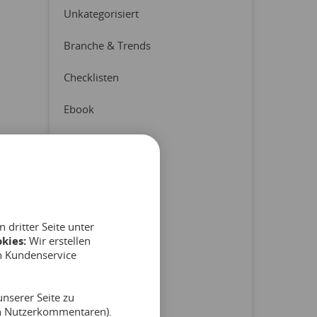
Unkategorisiert
Branche & Trends
Checklisten
Ebook
Erfahrungsberichte
Latest News
Pressemitteilung
dritter Seite unter
Produkt & Partner
kies:
Wir erstellen
n Kundenservice
Reports
nserer Seite zu
Tipps & Hinweise
on Nutzerkommentaren).