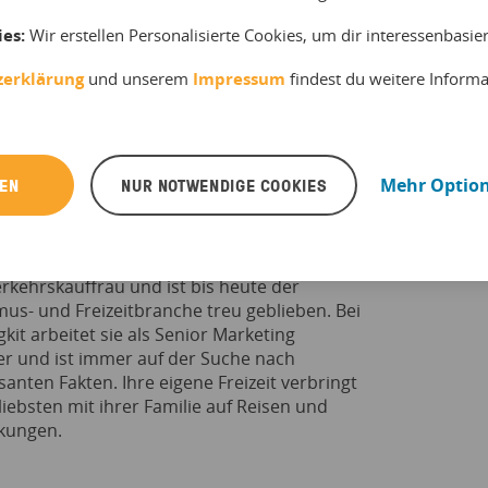
ies:
Wir erstellen Personalisierte Cookies, um dir interessenbasi
zerklärung
und unserem
Impressum
findest du weitere Inform
REN
NUR NOTWENDIGE COOKIES
Mehr Optio
 Müller
startete vor fast 20 Jahren als
rkehrskauffrau und ist bis heute der
us- und Freizeitbranche treu geblieben. Bei
kit arbeitet sie als Senior Marketing
r und ist immer auf der Suche nach
santen Fakten. Ihre eigene Freizeit verbringt
liebsten mit ihrer Familie auf Reisen und
kungen.