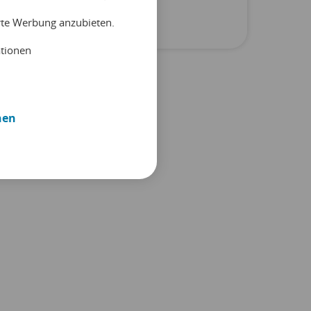
Unkategorisiert
erte Werbung anzubieten.
ationen
nen