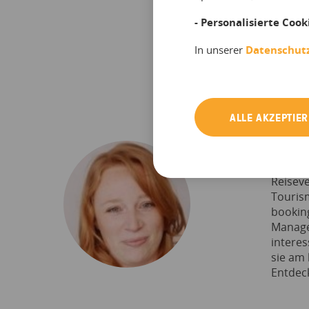
- Personalisierte Cook
In unserer
Datenschut
ALLE AKZEPTIE
Karina
Karina 
Reiseve
Tourism
booking
Manage
interes
sie am 
Entdec