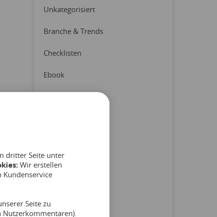
Unkategorisiert
Branche & Trends
Checklisten
Ebook
Erfahrungsberichte
Latest News
Pressemitteilung
dritter Seite unter
Produkt & Partner
kies:
Wir erstellen
n Kundenservice
Reports
nserer Seite zu
Tipps & Hinweise
on Nutzerkommentaren).