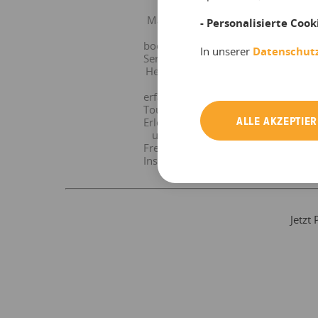
Marie
- Personalisierte Cook
–
bookingkit
In unserer
Datenschut
Service-
Heldin
+
erfahrene
Tourismus-,
ALLE AKZEPTIE
Erlebnis-
und
Freizeit-
Insiderin
Jetzt