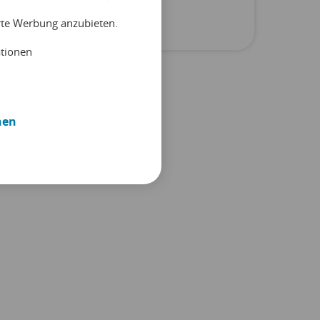
Unkategorisiert
erte Werbung anzubieten.
ationen
nen