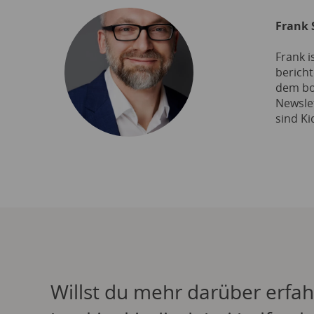
Frank 
Frank i
berich
dem bo
Newslet
sind Ki
Willst du mehr darüber erfah