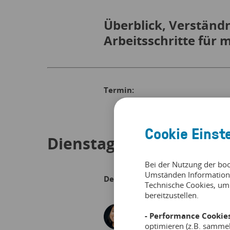
Überblick, Verstän
Arbeitsschritte für
Termin:
Cookie Einst
Dienstag, 14. November,
Bei der Nutzung der bo
Umständen Information
Dein Umsatz-Coach:
Technische Cookies, um
bereitzustellen.
- Performance Cookies
optimieren (z.B. samme